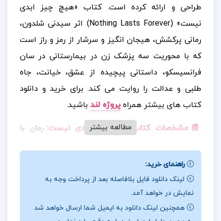
طراحی و ارائه کرده است. کتاب «هیچ چیز ابدی
نیست» (Nothing Lasts Forever) اثر سیدنی شلدون،
رمانی پرکشش، هیجان انگیز و سرشار از رمز و راز است
که با محوریت سه پزشک زن در بیمارستانی در سان
فرانسیسکو، داستانی پیچیده از عشق، خیانت، جاه
طلبی و عدالت را روایت می کند.
برای خرید و دانلود
کتاب های بیشتر همراه
پروژه لند
باشید.
مطالعه بیشتر
📰مشخصات کتاب
هیچ چیز ابدی نیست:
رمان با
صحنه ی دادگاه آغاز می شود و سپس با فلش بک هایی
به گذشته، لایه های پنهان شخصیت ها و روابطشان را
راهنمای خرید:
آشکار می کند. شلدون با مهارت خاص خود در شخصیت
لینک دانلود فایل بلافاصله بعد از پرداخت وجه به
پردازی و خلق تعلیق، خواننده را تا پایان داستان درگیر نگه
نمایش در خواهد آمد.
می دارد. فضای پزشکی، اصطلاحات تخصصی، و چالش های
همچنین لینک دانلود به ایمیل شما ارسال خواهد شد