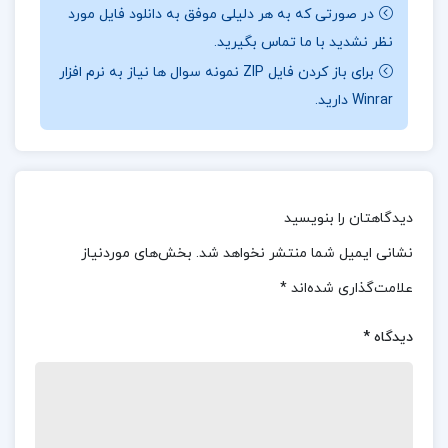
دولتی و نفی فردگرایی دارند و هر دو می‌ توانند جوامع را به
در صورتی که به هر دلیلی موفق به دانلود فایل مورد
سمت بردگی سوق دهند.
نظر نشدید با ما تماس بگیرید.
برای باز کردن فایل ZIP نمونه سوال ها نیاز به نرم افزار
📌 فهرست مطالب کتاب راه بردگی فریدریش فون
Winrar دارید.
هایک:
فصل اول : جنگ، «برنامه‌ریزی ملی» را تحمیل
می‌کند
دیدگاهتان را بنویسید
فصل دوم : هواداران ادامه «برنامه‌ریزی»
نشانی ایمیل شما منتشر نخواهد شد.
بخش‌های موردنیاز
پرشمارند
علامت‌گذاری شده‌اند
*
فصل سوم : «برنامه‌ریزان» وعده بهشت می‌دهند
و…
دیدگاه
*
کتاب صوتی راه بردگی
خلاصه کتاب راه بردگی