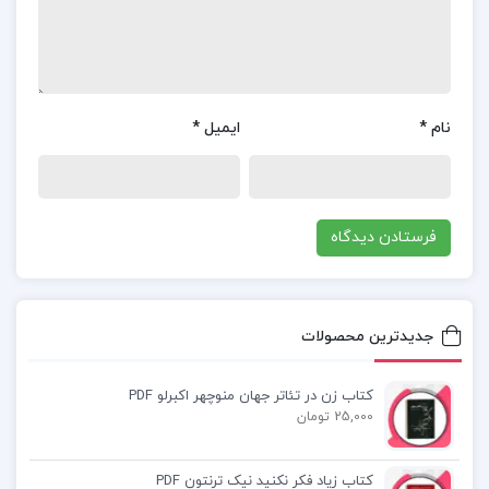
کتاب راه بردگی pdf
قانون هایک در روانشناسی
نام
*
ایمیل
*
دانلود کتاب های فریدریش فون هایک
کتاب پیشنهادی📚
جدیدترین محصولات
کتاب پایتخت خوک‌ها روبرت مناسه
کتاب زن در تئاتر جهان منوچهر اکبرلو PDF
25,000 تومان
کتاب نامه پیام گم‌گشته مارلو مورگان
کتاب زیاد فکر نکنید نیک ترنتون PDF
کتاب مرد بالشی مارتین مک دونا