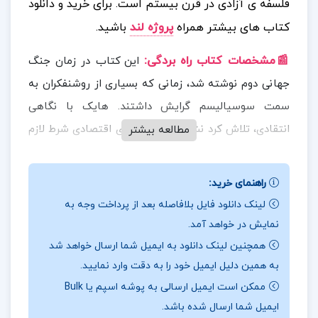
فلسفه‌ ی آزادی در قرن بیستم است.
برای خرید و دانلود
کتاب های بیشتر همراه
پروژه لند
باشید.
📰مشخصات کتاب
راه بردگی:
این کتاب در زمان جنگ
جهانی دوم نوشته شد، زمانی که بسیاری از روشنفکران به
سمت سوسیالیسم گرایش داشتند. هایک با نگاهی
انتقادی، تلاش کرد نشان دهد که آزادی اقتصادی شرط لازم
مطالعه بیشتر
برای آزادی سیاسی است و بدون آن، دموکراسی پایدار
نخواهد ماند.
راهنمای خرید:
لینک دانلود فایل بلافاصله بعد از پرداخت وجه به
📖بخشی از
کتاب
راه بردگی:
هایک در این اثر هشدار می‌
نمایش در خواهد آمد.
دهد که برنامه‌ ریزی اقتصادی دولتی و تمرکز قدرت، حتی با
همچنین لینک دانلود به ایمیل شما ارسال خواهد شد
نیت‌ های خیرخواهانه، می‌تواند به استبداد و نابودی آزادی‌
به همین دلیل ایمیل خود را به دقت وارد نمایید.
های فردی منجر شود. او معتقد است که سوسیالیسم و
ممکن است ایمیل ارسالی به پوشه اسپم یا Bulk
فاشیسم، برخلاف تصور رایج، ریشه‌ های مشترکی در کنترل
ایمیل شما ارسال شده باشد.