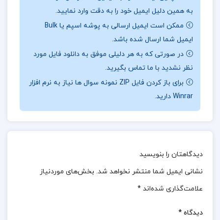
به همین دلیل ایمیل خود را به دقت وارد نمایید.
نگاشته شده و به‌ طور خاص برای نوجوانان و جوانان
ممکن است ایمیل ارسالی به پوشه اسپم یا Bulk
طراحی شده است.
ایمیل شما ارسال شده باشد.
📖بخشی از کتاب آموزش احکام ویژه ی نوجوانان و
در صورتی که به هر دلیلی موفق به دانلود فایل مورد
نظر نشدید با ما تماس بگیرید.
جوانان سید علی خامنه ای
برای باز کردن فایل ZIP نمونه سوال ها نیاز به نرم افزار
کتاب “آموزش احکام ویژه نوجوانان و جوانان” یک منبع
Winrar دارید.
مهم برای یادگیری احکام دینی و مسائل اخلاقی اسلامی
برای نسل جوان است. سید علی خامنه‌ ای با زبانی ساده
و روان، به توضیح اصول و احکام دین پرداخته و سعی
دیدگاهتان را بنویسید
کرده است تا خوانندگان نوجوان و جوان را به درک بهتر
نشانی ایمیل شما منتشر نخواهد شد.
بخش‌های موردنیاز
و عملی کردن این احکام در زندگی روزمره تشویق کند.
علامت‌گذاری شده‌اند
*
📌 فهرست مطالب کتاب آموزش احکام ویژه ی
دیدگاه
*
نوجوانان و جوانان سید علی خامنه ای :