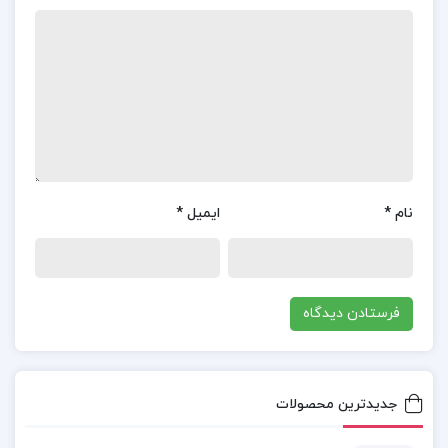
فصل اول : پیشگفتار
فصل دوم : تقسیم احكام
فصل سوم : راه به دست آوردن احكام
فصل چهارم : تقلید
فصل پنجم : توضیح شرايط مرجع تقلید
فصل ششم : مكلف كیست؟
نام
*
ایمیل
*
فصل هفتم : سن بلوغ
و…
دانلود کتاب آموزش احکام ویژه ی نوجوانان و جوانان
سید علی خامنه ای
جدیدترین محصولات
خرید کتاب آموزش احکام ویژه ی نوجوانان و جوانان