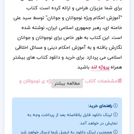
برای شما عزیزان طراحی و ارائه کرده است. کتاب
“آموزش احکام ویژه نوجوانان و جوانان” توسط سید علی
خامنه‌ ای، رهبر جمهوری اسلامی ایران، نوشته شده
است. این کتاب به‌ طور خاص برای نوجوانان و جوانان
نگارش یافته و به آموزش احکام دینی و مسائل اخلاقی
اسلامی می‌ پردازد.
برای خرید و دانلود کتاب های بیشتر
همراه
پروژه لند
ب
ا
شید.
📰مشخصات کتاب آموزش احکام ویژه ی نوجوانان و
مطالعه بیشتر
جوانان سید علی خامنه ای
کتاب «آموزش احکام ویژه نوجوانان و جوانان» تألیف سید
راهنمای خرید:
علی خامنه‌ ای،
رهبر جمهوری اسلامی ایران،
منبعی جامع و
لینک دانلود فایل بلافاصله بعد از پرداخت وجه به
نمایش در خواهد آمد.
کاربردی برای آشنایی نسل جوان با احکام دینی و مسائل
همچنین لینک دانلود به ایمیل شما ارسال خواهد شد
اخلاقی اسلامی است.
این کتاب با زبانی ساده و روان