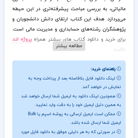
مالیاتی، به بررسی مباحث پیشرفته‌تری در این حیطه
می‌پردازد. هدف این کتاب ارتقای دانش دانشجویان و
پژوهشگران رشته‌های حسابداری و مدیریت مالی است.
برای خرید و دانلود کتاب های بیشتر همراه
پروژه لند
مطالعه بیشتر
باشید.
:
📰مشخصات کتاب حسابداری مالیاتی 2
این کتاب به
راهنمای خرید:
عنوان راهنمای کاربردی قانون مالیات بر ارزش افزوده
لینک دانلود فایل بلافاصله بعد از پرداخت وجه به
تدوین شده و گامی کوچک در جهت افزایش آگاهی و
نمایش در خواهد آمد.
شناخت بیشتر از قوانین مالیاتی به شمار می‌ رود.نویسنده
همچنین لینک دانلود به ایمیل شما ارسال خواهد شد
تلاش کرده است تا مفهوم و اصول حسابداری مالیاتی را
به همین دلیل ایمیل خود را به دقت وارد نمایید.
به‌صورت سیستماتیک و علمی ارائه دهد و به وصف نقش
ممکن است ایمیل ارسالی به پوشه اسپم یا Bulk
ایمیل شما ارسال شده باشد.
آن درتصمیم‌گیری‌های مالی بپردازد.
در صورتی که به هر دلیلی موفق به دانلود فایل مورد
و با هدف ارتقای سطح دانش مأموران مالیاتی و افزایش