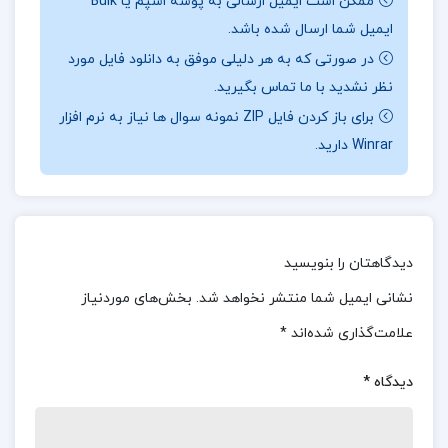
ممکن است ایمیل ارسالی به پوشه اسپم یا Bulk
برای درک ساختار، وظایف و عملکرد این سازمان است. این
ایمیل شما ارسال شده باشد.
جزوه به‌طور دقیق به بررسی تاریخچه، اهداف و نقش
در صورتی که به هر دلیلی موفق به دانلود فایل مورد
سازمان امور مالیاتی در نظام اقتصادی کشور می‌پردازد و
نظر نشدید با ما تماس بگیرید.
فرآیندهای مالیاتی، سازوکار اجرایی و ساختار اداری آن را
برای باز کردن فایل ZIP نمونه سوال ها نیاز به نرم افزار
تشریح می‌کند. با مطالعه این منبع، می‌توان شناختی
Winrar دارید.
عمیق‌تر از نحوه مدیریت و اجرای سیاست‌های مالیاتی به
دست آورد و به درک بهتری از اهمیت این سازمان در
تأمین منابع مالی دولت رسید.
دیدگاهتان را بنویسید
📌 فهرست جزوه معرفی سازمان امور مالیاتی:
نشانی ایمیل شما منتشر نخواهد شد.
بخش‌های موردنیاز
معرفی سازمان امور مالیاتی
علامت‌گذاری شده‌اند
*
انواع مالیات
دیدگاه
*
نگهداري دفاتر
و…