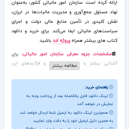
ارائه کرده است. سازمان امور مالیاتی کشور، به‌عنوان
نهاد مسئول جمع‌آوری و مدیریت مالیات‌ها در ایران،
نقش کلیدی در تأمین منابع مالی دولت و اجرای
سیاست‌های مالیاتی ایفا می‌کند.
برای خرید و دانلود
کتاب های بیشتر همراه
پروژه لند
باشید.
:
📰
مشخصات جزوه معرفی سازمان امور مالیاتی
برای
آشنایی بیشتر با ساختار، وظایف و فرآیندهای این
مطالعه بیشتر
سازمان، می‌توانید از منابع آموزشی متعددی بهره‌مند
شوید. یکی از این منابع، کتاب «صفر تا صد مالیات» است
راهنمای خرید:
که به‌صورت جامع به مباحث مالیاتی و ساختار سازمان
لینک دانلود فایل بلافاصله بعد از پرداخت وجه به
امور مالیاتی می‌پردازد.
نمایش در خواهد آمد.
همچنین لینک دانلود به ایمیل شما ارسال خواهد شد
📖
بخشی از جزوه معرفی سازمان امور مالیاتی:
جزوه
به همین دلیل ایمیل خود را به دقت وارد نمایید.
معرفی سازمان امور مالیاتی یکی از منابع جامع و کاربردی