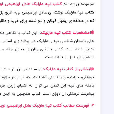
ب تپه مارلیک عادل ابراهیمی لویه PDF
مجموعه پروژه لند
اره ی یکی از مهم ترین محوطه های باستانی ایران است
های بیشتر همراه
که در منطقه ی رودبار گیلان واقع شده.
:
📰مشخصات کتاب تپه مارلیک
شینه ی فرهنگی، و یافته
لله نگهبان، یکی از برجسته ترین باستان شناسان ایرانی،
ن به تاریخ و باستان شناسی و هم برای دانش آموزان و
دانشجویان قابل استفاده است.
:
ی از کتاب تپه مارلیک
📖بخش
تصاویر مستند و تحلیل های
 ی اول پیش از میلاد در این منطقه می زیسته اند. از جمله
 فلزی و آثار هنری اشاره کرد که نشان دهنده ی شکوه و
 باورهای مذهبی و سبک زندگی مردمان مارلیک می پردازد.
 فهرست مطالب کتاب تپه مارلیک عادل ابراهیمی لویه: