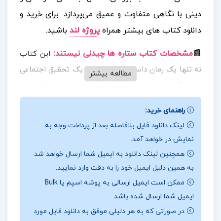
دینی با نگاهی متفاوت و عمیق می‌پردازد.
برای خرید و
دانلود کتاب های بیشتر همراه
پ
روژه لند
باشید.
📰
مشخصات کتاب ستاره ها چیدنی نیستند:
این کتاب
نه تنها یک رمان داستانی است، بلکه یک تحقیق اجتماعی
مطالعه بیشتر
و فرهنگی نیز به شمار می‌رود. نویسنده از این داستان برای
نشان دادن چالش‌ها و سؤالاتی که افراد از جوامع غربی
راهنمای خرید:
ممکن است درباره اسلام و فرهنگ‌های دیگر داشته باشند،
لینک دانلود فایل بلافاصله بعد از پرداخت وجه به
استفاده کرده است. به‌ویژه مسأله حجاب که در دنیای
نمایش در خواهد آمد.
معاصر یکی از بحث‌برانگیزترین موضوعات است، در این
همچنین لینک دانلود به ایمیل شما ارسال خواهد شد
کتاب به شکلی پرداخته شده است که در آن ضمن نقد و
به همین دلیل ایمیل خود را به دقت وارد نمایید.
بررسی اصول و مبانی این موضوع، تصویری مستند و
ممکن است ایمیل ارسالی به پوشه اسپم یا Bulk
منطقی از آن ارائه می‌شود.
ایمیل شما ارسال شده باشد.
در صورتی که به هر دلیلی موفق به دانلود فایل مورد
📖
بخشی از کتاب ستاره ها چیدنی نیستند
:
این کتاب