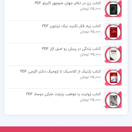
کتاب زن در تئاتر جهان منوچهر اکبرلو PDF
دانلود PDF کتاب نظریه و روش های آموزش محمد
25,000 تومان
احسان تقی زاده
کتاب زیاد فکر نکنید نیک ترنتون PDF
25,000 تومان
کتاب زندگی در پیش رو امیل اژار PDF
کتاب پیشنهادی📚
25,000 تومان
جزوه مقاله بررسی مقایسه رابطه بین سود هر
کتاب ژنتیک از کلاسیک تا ژنومیک دکتر اکرمی PDF
25,000 تومان
سهم
کتاب فرهنگ جامع موسیقی ایران بهروز وجدانی
کتاب ژولیت یا مواهب رذیلت مارکی دوساد PDF
25,000 تومان
جزوه
حسابداری صنعتی یک عثمانی