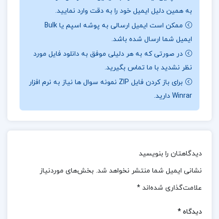
از ویژگی‌های برجسته این کتاب، تأکید بر جنبه‌های عملی و
به همین دلیل ایمیل خود را به دقت وارد نمایید.
کاربردی آموزش است که به ارتقای مهارت‌های یادگیری
ممکن است ایمیل ارسالی به پوشه اسپم یا Bulk
کمک می‌کند. این رویکرد، دانشجویان را به مشارکت فعال‌تر
ایمیل شما ارسال شده باشد.
در فرآیند یادگیری ترغیب کرده و با معرفی روش‌های نوین،
در صورتی که به هر دلیلی موفق به دانلود فایل مورد
نظر نشدید با ما تماس بگیرید.
آن‌ها را با شیوه‌های جدید آموزشی آشنا می‌کند تا از این
برای باز کردن فایل ZIP نمونه سوال ها نیاز به نرم افزار
ابزارها برای بهبود یادگیری خود بهره ببرند.
Winrar دارید.
📖
بخشی از کتاب نظریه و روش های آموزش:
این کتاب با
بررسی نظریه‌ها و روش‌های آموزشی، رویکردهای نوین و
کاربردی را در فرآیند یادگیری مورد توجه قرار می‌دهد. یکی
از مباحث مهم آن، چالش‌های تدریس آنلاین است که
دیدگاهتان را بنویسید
کاهش کنترل اساتید بر کلاس را به همراه دارد، در حالی که
نشانی ایمیل شما منتشر نخواهد شد.
بخش‌های موردنیاز
آن‌ها معمولاً بر مدیریت محیط آموزشی و ارزیابی عملکرد
علامت‌گذاری شده‌اند
*
فراگیران متکی هستند.
دیدگاه
*