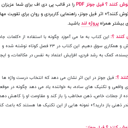
ش کنند ؟ فیل جونز PDF
را در قالب پی دی اف برای شما عزیزان 
گوش کنند؟» اثر فیل جونز، راهنمایی کاربردی و روان برای تقویت مه
ای بیشتر همراه
پروژه لند
باشید.
 کنند ؟
:
این کتاب به ما می آموزد چگونه با استفاده از «کلمات جاد
گفت وگوها، تأثیرگذارتر باشیم و شنونده را به سمت پذیرش و همکاری سوق دهیم. این کتاب در ۲۳ ف
یسنده، کمک به رشد فردی، افزایش اعتماد به نفس در مکالمات، و ایجاد
نند ؟
:
فیل جونز در این اثر نشان می دهد که انتخاب درست واژه ها م
 های واقعی و تکنیک های ساده، به خواننده یاد می دهد چگونه در موق
ه از جملات خاص، ذهن مخاطب را باز کند و مقاومت او را کاهش دهد. 
ر ذهنی باز دارید؟» نمونه هایی از این تکنیک ها هستند که باعث کن
گوش کنند ؟ فیل جونز: